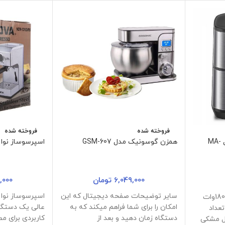
فروخته شده
فروخته شده
سرخ کن 7 لیتری ماتسو مدل MA-
همزن گوسونیک مدل GSM-607
اسپرسوساز نوا مدل 1
6,049,000
تومان
,000
سایر توضیحات صفحه دیجیتال که این
ظرفیت 7لیتر توان مصرفی 1800وات
امکان را برای شما فراهم میکند که به
عالی یک دستگاه 
عداد
دستگاه زمان دهید و بعد از
کاربردی برای مص
استیل مشکی