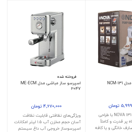
فروخته شده
NCM-13
اسپرسو ساز مباشی مدل ME-ECM
گو
2047
ATSU
5,999
تومان
4,670,000
تومان
اسپرسوساز نوا 131 NOVA با طراحی
ویژگی‌های نظافتی قابلیت نظافت
پر قدرت و کاملاً
آسان حجم مخزن آب ۱.۵ لیتر امکانات
مح
ارف خانگی و یا کافه
اسپرسوساز خروجی آب داغ سیستم