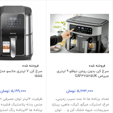
فروخته شده
فروخته شده
سرخ کن بدون روغن دوقلو 9 لیتری
جیپاس GAF37525UK
1555
5,623,000
تومان
5,199,000
تومان
تعداد برنامه ها ۱۰ عدد-سیب زمینی،
مرغ، استیک، میگو، کیک، ماهی، پیتزا،
جنس بدنه پلاستیک فشرده ت
سبزیجات، میوه خشک کن و … توان
برنامه ها 12برنامه رنگ 